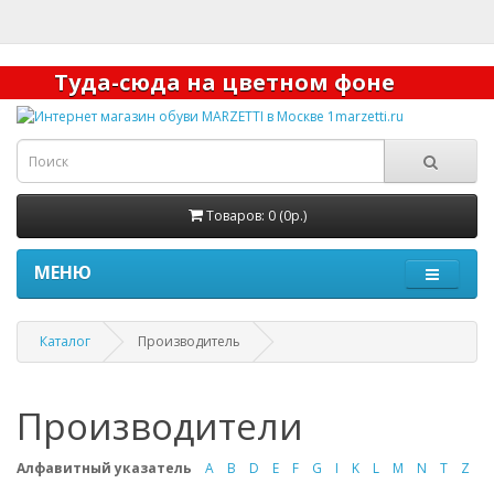
Туда-сюда на цветном фоне
Товаров: 0 (0р.)
МЕНЮ
Каталог
Производитель
Производители
Алфавитный указатель
A
B
D
E
F
G
I
K
L
M
N
T
Z