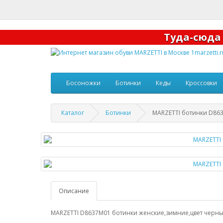
Туда-сюд
Босоножки
Ботинки
Кеды
Кроссовки
Каталог
Ботинки
MARZETTI ботинки D86
Описание
MARZETTI D8637M01 ботинки женские,зимние,цвет черны