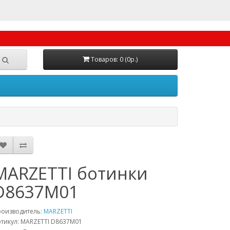
Товаров: 0 (0р.)
MARZETTI ботинки
D8637M01
роизводитель:
MARZETTI
тикул:
MARZETTI D8637M01