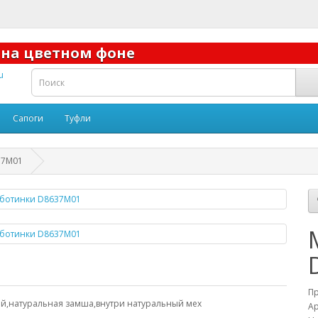
а на цветном фоне
Сапоги
Туфли
37M01
П
й,натуральная замша,внутри натуральный мех
Ар