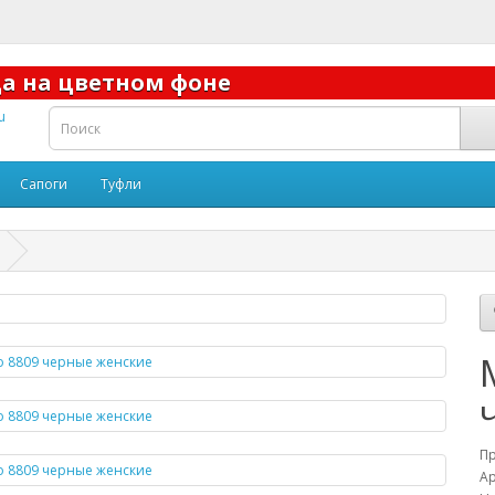
юда на цветном фоне
Сапоги
Туфли
П
Ар