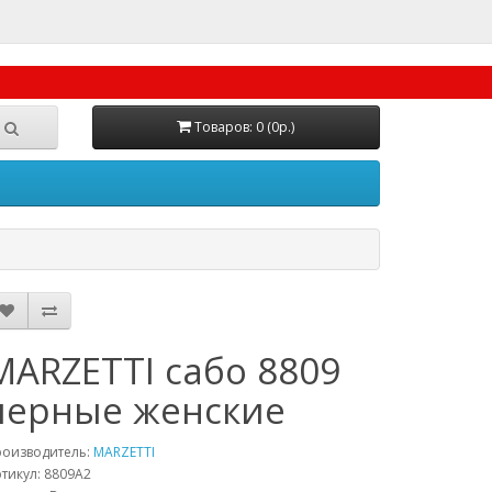
Товаров: 0 (0р.)
MARZETTI сабо 8809
черные женские
роизводитель:
MARZETTI
тикул:
8809A2