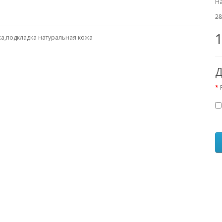
На
28
жа,подкладка натуральная кожа
Д