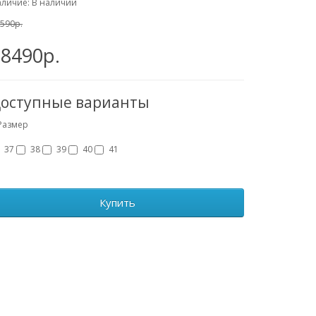
личие: В наличии
590р.
18490р.
оступные варианты
Размер
37
38
39
40
41
Купить